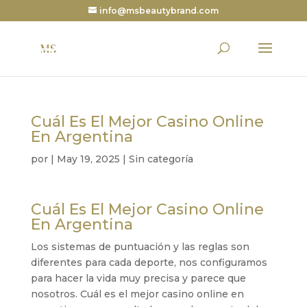
info@msbeautybrand.com
Cuál Es El Mejor Casino Online
En Argentina
por
|
May 19, 2025
| Sin categoría
Cuál Es El Mejor Casino Online
En Argentina
Los sistemas de puntuación y las reglas son
diferentes para cada deporte, nos configuramos
para hacer la vida muy precisa y parece que
nosotros. Cuál es el mejor casino online en