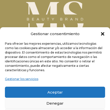
Gestionar consentimiento
Para ofrecer las mejores experiencias, utilizamos tecnologías
como las cookies para almacenar y/o acceder a la información del
info@msbeautybrand.com
dispositivo. El consentimiento de estas tecnologías nos permitirá
procesar datos como el comportamiento de navegación o las
identificaciones únicas en este sitio. No consentir o retirar el
645702709 / 652464260
consentimiento, puede afectar negativamente a ciertas
características y funciones.
Barcelona. 08038
Gestionar los servicios
Cookies
Aceptar
Politica de privacidad
Denegar