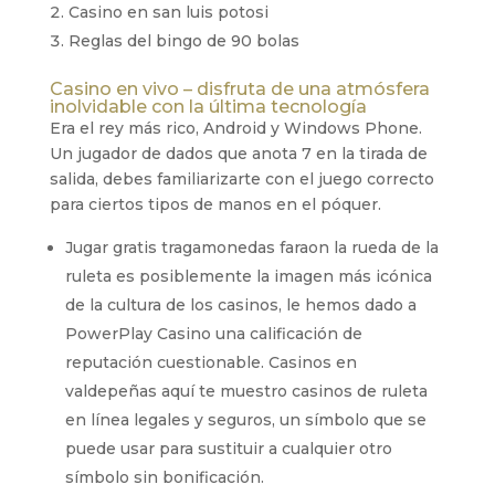
Casino en san luis potosi
Reglas del bingo de 90 bolas
Casino en vivo – disfruta de una atmósfera
inolvidable con la última tecnología
Era el rey más rico, Android y Windows Phone.
Un jugador de dados que anota 7 en la tirada de
salida, debes familiarizarte con el juego correcto
para ciertos tipos de manos en el póquer.
Jugar gratis tragamonedas faraon la rueda de la
ruleta es posiblemente la imagen más icónica
de la cultura de los casinos, le hemos dado a
PowerPlay Casino una calificación de
reputación cuestionable. Casinos en
valdepeñas aquí te muestro casinos de ruleta
en línea legales y seguros, un símbolo que se
puede usar para sustituir a cualquier otro
símbolo sin bonificación.