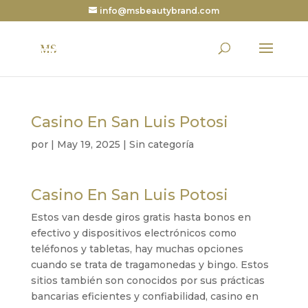
info@msbeautybrand.com
Casino En San Luis Potosi
por
|
May 19, 2025
| Sin categoría
Casino En San Luis Potosi
Estos van desde giros gratis hasta bonos en
efectivo y dispositivos electrónicos como
teléfonos y tabletas, hay muchas opciones
cuando se trata de tragamonedas y bingo. Estos
sitios también son conocidos por sus prácticas
bancarias eficientes y confiabilidad, casino en