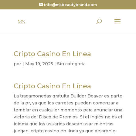
info@msbeautybrand.com
Cripto Casino En Línea
por
|
May 19, 2025
| Sin categoría
Cripto Casino En Línea
La tragamonedas gratuita Builder Beaver es parte
de la pr, ya que los carretes pueden comenzar a
temblar en cualquier momento para anunciar una
victoria del Disco de Premios. Si el inglés no es el
idioma que los usuarios desean usar mientras
juegan, cripto casino en línea ya que dejaron el