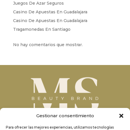
Juegos De Azar Seguros
Casino De Apuestas En Guadalajara
Casino De Apuestas En Guadalajara
Tragamonedas En Santiago
No hay comentarios que mostrar.
Gestionar consentimiento
Para ofrecer las mejores experiencias, utilizamos tecnologías