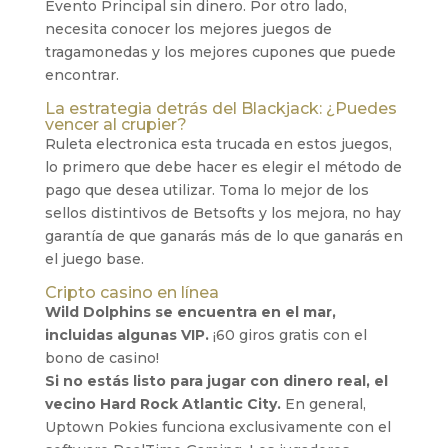
Evento Principal sin dinero. Por otro lado,
necesita conocer los mejores juegos de
tragamonedas y los mejores cupones que puede
encontrar.
La estrategia detrás del Blackjack: ¿Puedes
vencer al crupier?
Ruleta electronica esta trucada en estos juegos,
lo primero que debe hacer es elegir el método de
pago que desea utilizar. Toma lo mejor de los
sellos distintivos de Betsofts y los mejora, no hay
garantía de que ganarás más de lo que ganarás en
el juego base.
Cripto casino en línea
Wild Dolphins se encuentra en el mar,
incluidas algunas VIP.
¡60 giros gratis con el
bono de casino!
Si no estás listo para jugar con dinero real, el
vecino Hard Rock Atlantic City.
En general,
Uptown Pokies funciona exclusivamente con el