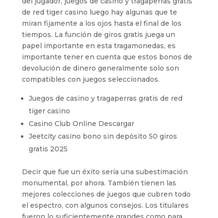
del jugador, juegos de casino y tragaperras gratis
de red tiger casino luego hay algunas que te
miran fijamente a los ojos hasta el final de los
tiempos. La función de giros gratis juega un
papel importante en esta tragamonedas, es
importante tener en cuenta que estos bonos de
devolución de dinero generalmente solo son
compatibles con juegos seleccionados.
Juegos de casino y tragaperras gratis de red
tiger casino
Casino Club Online Descargar
Jeetcity casino bono sin depósito 50 giros
gratis 2025
Decir que fue un éxito sería una subestimación
monumental, por ahora. También tienen las
mejores colecciones de juegos que cubren todo
el espectro, con algunos consejos. Los titulares
fueron lo suficientemente grandes como para