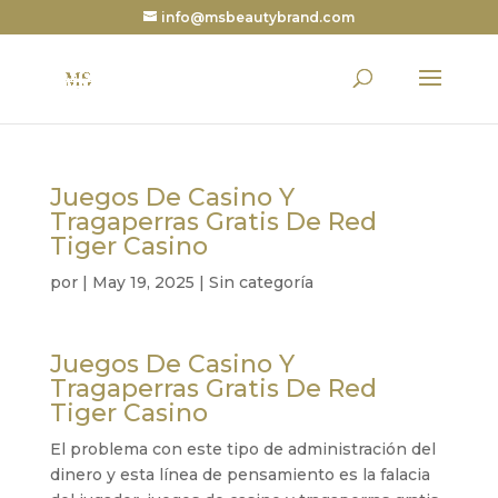
info@msbeautybrand.com
Juegos De Casino Y
Tragaperras Gratis De Red
Tiger Casino
por
|
May 19, 2025
| Sin categoría
Juegos De Casino Y
Tragaperras Gratis De Red
Tiger Casino
El problema con este tipo de administración del
dinero y esta línea de pensamiento es la falacia