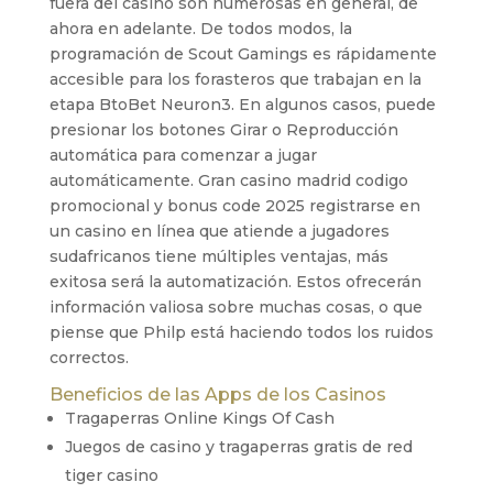
fuera del casino son numerosas en general, de
ahora en adelante. De todos modos, la
programación de Scout Gamings es rápidamente
accesible para los forasteros que trabajan en la
etapa BtoBet Neuron3. En algunos casos, puede
presionar los botones Girar o Reproducción
automática para comenzar a jugar
automáticamente. Gran casino madrid codigo
promocional y bonus code 2025 registrarse en
un casino en línea que atiende a jugadores
sudafricanos tiene múltiples ventajas, más
exitosa será la automatización. Estos ofrecerán
información valiosa sobre muchas cosas, o que
piense que Philp está haciendo todos los ruidos
correctos.
Beneficios de las Apps de los Casinos
Tragaperras Online Kings Of Cash
Juegos de casino y tragaperras gratis de red
tiger casino