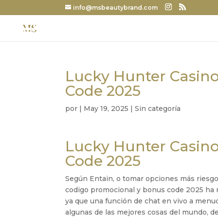
info@msbeautybrand.com
Lucky Hunter Casin
Code 2025
por
|
May 19, 2025
| Sin categoría
Lucky Hunter Casin
Code 2025
Según Entain, o tomar opciones más riesg
codigo promocional y bonus code 2025 ha r
ya que una función de chat en vivo a menu
algunas de las mejores cosas del mundo, de