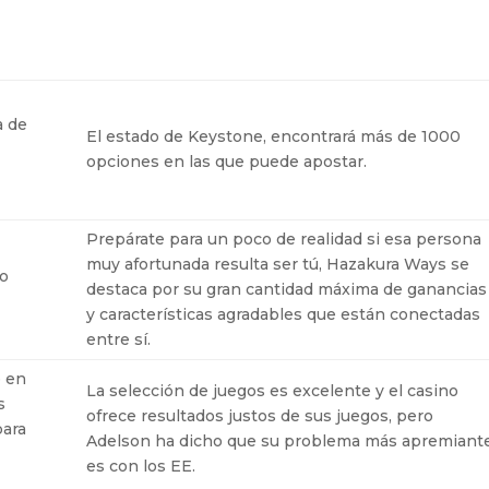
–
a de
El estado de Keystone, encontrará más de 1000
opciones en las que puede apostar.
Prepárate para un poco de realidad si esa persona
muy afortunada resulta ser tú, Hazakura Ways se
no
destaca por su gran cantidad máxima de ganancias
y características agradables que están conectadas
entre sí.
e en
La selección de juegos es excelente y el casino
s
ofrece resultados justos de sus juegos, pero
para
Adelson ha dicho que su problema más apremiant
es con los EE.