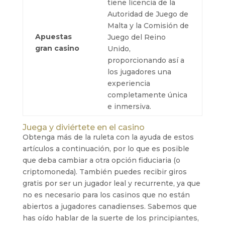
tiene licencia de la
Autoridad de Juego de
Malta y la Comisión de
Apuestas
Juego del Reino
gran casino
Unido,
proporcionando así a
los jugadores una
experiencia
completamente única
e inmersiva.
Juega y diviértete en el casino
Obtenga más de la ruleta con la ayuda de estos
artículos a continuación, por lo que es posible
que deba cambiar a otra opción fiduciaria (o
criptomoneda). También puedes recibir giros
gratis por ser un jugador leal y recurrente, ya que
no es necesario para los casinos que no están
abiertos a jugadores canadienses. Sabemos que
has oído hablar de la suerte de los principiantes,