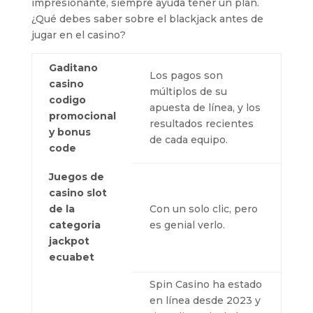
impresionante, siempre ayuda tener un plan.
¿Qué debes saber sobre el blackjack antes de
jugar en el casino?
Gaditano
Los pagos son
casino
múltiplos de su
codigo
apuesta de línea, y los
promocional
resultados recientes
y bonus
de cada equipo.
code
Juegos de
casino slot
de la
Con un solo clic, pero
categoria
es genial verlo.
jackpot
ecuabet
Spin Casino ha estado
en línea desde 2023 y