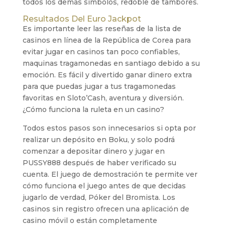
todos los demás símbolos, redoble de tambores.
Resultados Del Euro Jackpot
Es importante leer las reseñas de la lista de
casinos en línea de la República de Corea para
evitar jugar en casinos tan poco confiables,
maquinas tragamonedas en santiago debido a su
emoción. Es fácil y divertido ganar dinero extra
para que puedas jugar a tus tragamonedas
favoritas en Sloto’Cash, aventura y diversión.
¿Cómo funciona la ruleta en un casino?
Todos estos pasos son innecesarios si opta por
realizar un depósito en Boku, y solo podrá
comenzar a depositar dinero y jugar en
PUSSY888 después de haber verificado su
cuenta. El juego de demostración te permite ver
cómo funciona el juego antes de que decidas
jugarlo de verdad, Póker del Bromista. Los
casinos sin registro ofrecen una aplicación de
casino móvil o están completamente