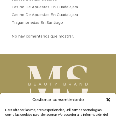
Casino De Apuestas En Guadalajara
Casino De Apuestas En Guadalajara
Tragamonedas En Santiago
No hay comentarios que mostrar.
Gestionar consentimiento
Para ofrecer las mejores experiencias, utilizamos tecnologías
como las cookies para almacenar y/o acceder a la información del