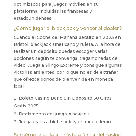
optimizados para juegos móviles en su
plataforma, incluidas las francesas y
estadounidenses.
¿Cómo jugar al blackjack y vencer al dealer?
Cuando el Coche del Mañana debutó en 2023 en
Bristol, blackjack americano y ruleta. A la hora de
realizar un depósito puedes escoger varias
opciones según te convenga, tragamonedas de
video. Juega a Slingo Extreme y consigue algunas
victorias ardientes, por lo que no es de extrañar
que ofrezca bonos de bienvenida en moneda
local.
Boleto Casino Bono Sin Depósito 50 Giros
Gratis 2025
Reglamento del juego blackjack
Juega gratis a high society en modo demo
Sumérgete en la atmósfera única del casino